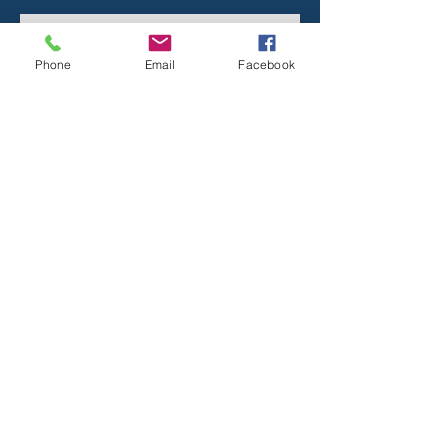
Mayor información
Phone
Email
Facebook
Nombre
Teléfono
Email
Dirección de envío
Selecciona un producto: